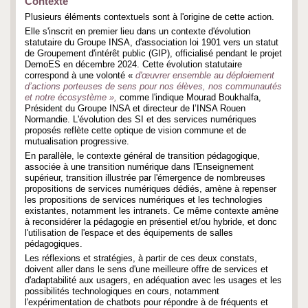
Contexte
Plusieurs éléments contextuels sont à l'origine de cette action.
Elle s'inscrit en premier lieu dans un contexte d'évolution
statutaire du Groupe INSA, d'association loi 1901 vers un statut
de Groupement d'intérêt public (GIP), officialisé pendant le projet
DemoES en décembre 2024. Cette évolution statutaire
correspond à une volonté «
d'œuvrer ensemble au déploiement
d’actions porteuses de sens pour nos élèves, nos communautés
et notre écosystème »,
comme l'indique Mourad Boukhalfa,
Président du Groupe INSA et directeur de l’INSA Rouen
Normandie. L'évolution des SI et des services numériques
proposés reflète cette optique de vision commune et de
mutualisation progressive.
En parallèle, le contexte général de transition pédagogique,
associée à une transition numérique dans l'Enseignement
supérieur, transition illustrée par l'émergence de nombreuses
propositions de services numériques dédiés, amène à repenser
les propositions de services numériques et les technologies
existantes, notamment les intranets. Ce même contexte amène
à reconsidérer la pédagogie en présentiel et/ou hybride, et donc
l'utilisation de l'espace et des équipements de salles
pédagogiques.
Les réflexions et stratégies, à partir de ces deux constats,
doivent aller dans le sens d'une meilleure offre de services et
d'adaptabilité aux usagers, en adéquation avec les usages et les
possibilités technologiques en cours, notamment
l'expérimentation de chatbots pour répondre à de fréquents et